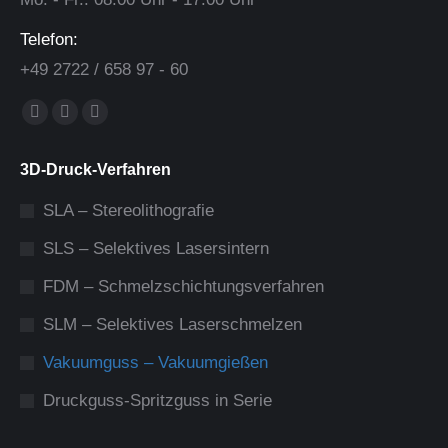
Telefon:
+49 2722 / 658 97 - 60
Finden Sie uns auf:
Facebook
Linkedin
XING
page
page
page
3D-Druck-Verfahren
opens
opens
opens
in
in
in
SLA – Stereolithografie
new
new
new
SLS – Selektives Lasersintern
window
window
window
FDM – Schmelzschichtungsverfahren
SLM – Selektives Laserschmelzen
Vakuumguss – Vakuumgießen
Druckguss-Spritzguss in Serie